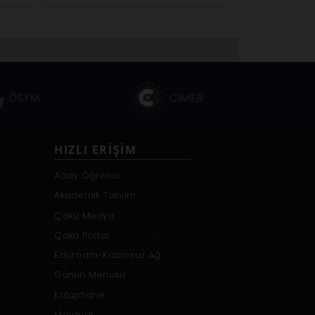
ÖSYM
CİMER
HIZLI ERIŞIM
Aday Öğrenci
Akademik Takvim
Çakü Medya
Çakü Portal
Eduroam-Kablosuz Ağ
Günün Menüsü
Kütüphane
Mevzuat