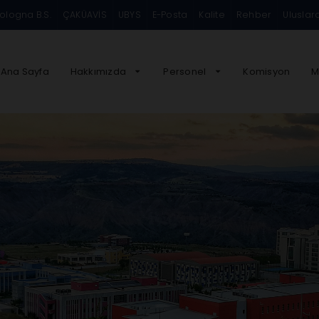
ologna B.S.
ÇAKÜAVİS
UBYS
E-Posta
Kalite
Rehber
Uluslar
Ana Sayfa
Hakkımızda
Personel
Komisyon
M