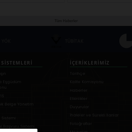
Tüm Haberler
YÖK
TÜBİTAK
 SISTEMLERI
İÇERIKLERIMIZ
aşın
Tarihçe
a Eşgüdüm
Kalite Komisyonu
onu
Haberler
İS
Etkinlikler
nik Belge Yönetim
Duyurular
İhaleler ve Sürekli İlanlar
 Sistemi
Fotoğraflar
rul Başvuru Sistemi
Mezunlar