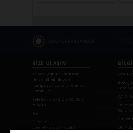
CUMHURBAŞKANLIĞI
BİZE ULAŞIN
BILGI
Adres: Çankırı Karatekin
Bize Ul
Üniversitesi Uluyazı
Bologn
Kampüsü Kütüphane Binası
Komisy
Zemin Kat
ÇAKÜAV
Telefon: 0 376 218 95 00 /
Elektro
#8406
Sistemi
Fax:
E-Posta
E-Posta:
Etik Ku
yayin@karatekin.edu.tr