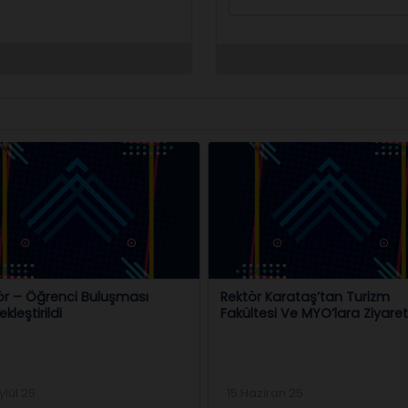
ör Karataş’tan Turizm
FAKÜLTEMİZDEN 7 PROJE
ltesi Ve MYO’lara Ziyaret
DESTEKLENMEYE HAK KAZANDI
aziran 25
22 Mart 23